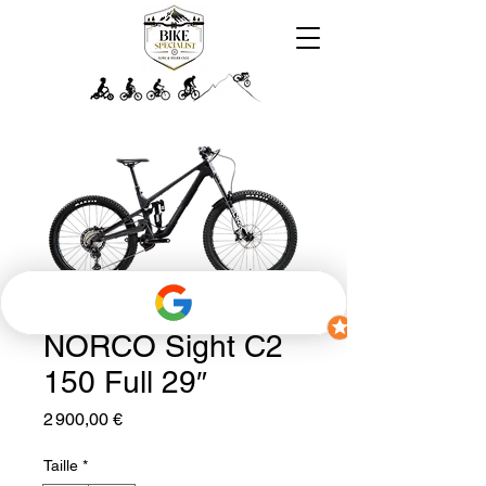
NORCO Sight C2
150 Full 29″
Prix
2 900,00 €
Taille
*